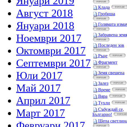
Януари 2019
Клада
Август 2018
Гробища
Януари 2018
Голямата изма
Ноември 2017
Забравена зем
Последен зов
Октомври 2017
Ръце
Септември 2017
Фрагмент
Юли 2017
Земя свещена
Залез
Май 2017
Време
Вяра
Април 2017
Тухли
Март 2017
Събуждай се,
Българио!
Шепа светлин
Февруари 2017