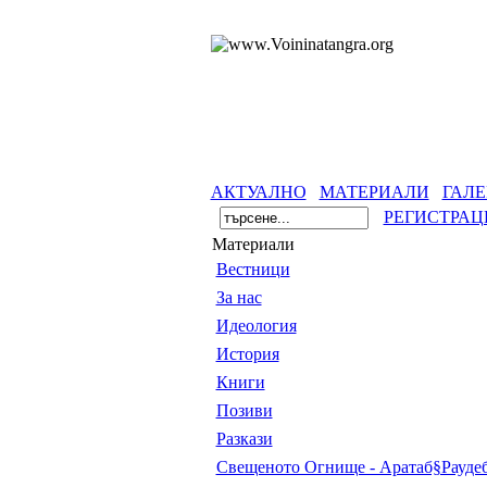
АКТУАЛНО
МАТЕРИАЛИ
ГАЛЕ
РЕГИСТРАЦ
Материали
Вестници
За нас
Идеология
История
Книги
Позиви
Разкази
Свещеното Огнище - Аратаб§Рауде