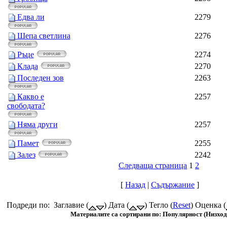
Едва ли
2279
Шепа светлина
2276
Ръце
2274
Клада
2270
Последен зов
2263
Какво е
2257
свободата?
Няма други
2257
Памет
2255
Залез
2242
Следваща страница
1
2
[
Назад
|
Съдържание
]
Подреди по: Заглавие (
) Дата (
) Тегло (
Reset
) Оценка (
Материалите са сортирани по: Популярност (Низход