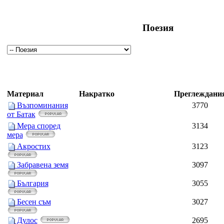
Поезия
Материал
Накратко
Преглеждани
Възпоминания
3770
от Батак
Мера според
3134
мера
Акростих
3123
Забравена земя
3097
България
3055
Бесен съм
3027
Дулос
2695