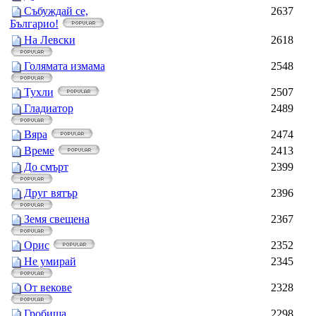
Събуждай се,
2637
Българио!
На Левски
2618
Голямата измама
2548
Тухли
2507
Гладиатор
2489
Вяра
2474
Време
2413
До смърт
2399
Друг вятър
2396
Земя свещена
2367
Орис
2352
Не умирай
2345
От векове
2328
Гробища
2298