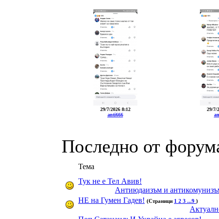
29/7/2026 8:12
29/7/
anti666
an
Последно от форум
Тема
Тук не е Тел Авив!
Антиюдаизъм и антикомунизъ
НЕ на Гумен Гадев!
(Страници
1
2
3
...9
)
Актуалн