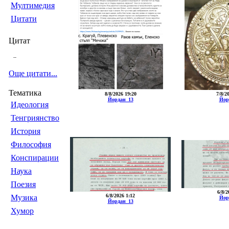
Мултимедия
Цитати
Цитат
--
Още цитати...
Тематика
8/8/2026 19:20
7/8/2
Йордан_13
Йор
Идеология
Тенгриянство
История
Философия
Конспирации
Наука
Поезия
6/8/2
6/8/2026 1:12
Музика
Йор
Йордан_13
Хумор