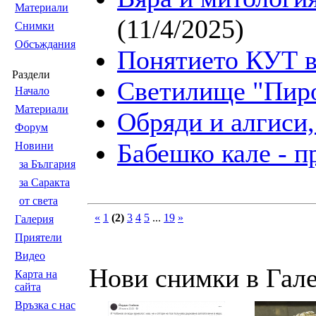
Материали
(11/4/2025)
Снимки
Обсъждания
Понятието КУТ в
Раздели
Светилище "Пиро
Началo
Материали
Обряди и алгиси,
Форум
Бабешко кале - 
Новини
за България
за Саракта
от света
«
1
(2)
3
4
5
...
19
»
Галерия
Приятели
Видео
Нови снимки в Гал
Карта на
сайта
Връзка с нас