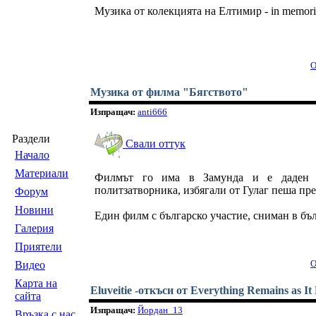
Музика от колекцията на Елтимир - in memor
О
Музика от филма "Бягството"
Изпращач:
anti666
Раздели
Свали оттук
Началo
Материали
Филмът го има в Замунда и е даден то
политзатворника, избягали от Гулаг пеша пр
Форум
Новини
Един филм с българско участие, сниман в бъ
Галерия
Приятели
О
Видео
Карта на
Eluveitie -откъси от Everything Remains as I
сайта
Изпращач:
Йордан_13
Връзка с нас