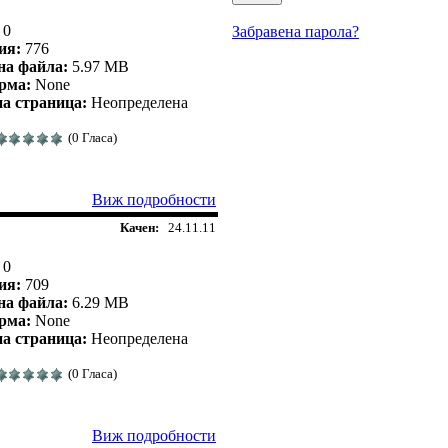
0
Забравена парола?
ия:
776
на файла:
5.97 MB
рма:
None
а страница:
Неопределена
(0 Гласа)
Виж подробности
Качен:
24.11.11
0
ия:
709
на файла:
6.29 MB
рма:
None
а страница:
Неопределена
(0 Гласа)
Виж подробности