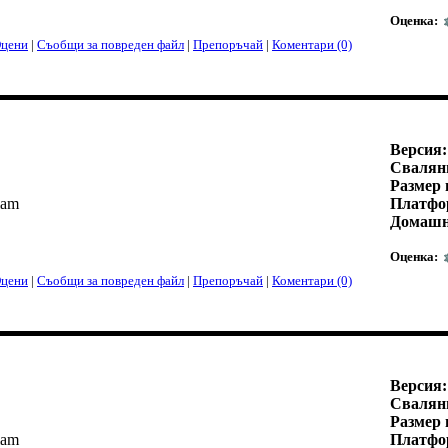
Оценка:
цени
|
Съобщи за повреден файл
|
Препоръчай
|
Коментари (0)
Версия:
Свалян
Размер 
iam
Платфо
Домашн
Оценка:
цени
|
Съобщи за повреден файл
|
Препоръчай
|
Коментари (0)
Версия:
Свалян
Размер 
iam
Платфо