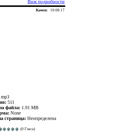
Виж подробности
Качен:
19.08.17
mp3
ия:
511
на файла:
1.91 MB
рма:
None
а страница:
Неопределена
(0 Гласа)