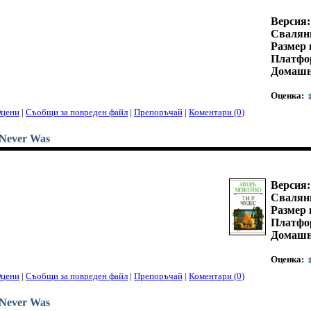
Версия:
Свалян
Размер 
Платфо
Домашн
Оценка:
цени
|
Съобщи за повреден файл
|
Препоръчай
|
Коментари (0)
t Never Was
Версия:
Свалян
Размер 
Платфо
Домашн
Оценка:
цени
|
Съобщи за повреден файл
|
Препоръчай
|
Коментари (0)
t Never Was