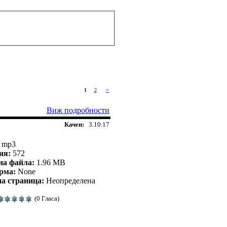
1
2
>
Виж подробности
Качен:
3.10.17
mp3
ия:
572
на файла:
1.96 MB
рма:
None
а страница:
Неопределена
(0 Гласа)