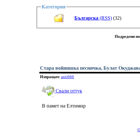
Категория
Българска
(RSS)
(32)
Подредени по
Стара войнишка песничка, Булат Окуджав
Изпращач:
anti666
Свали оттук
В памет на Елтимир
О