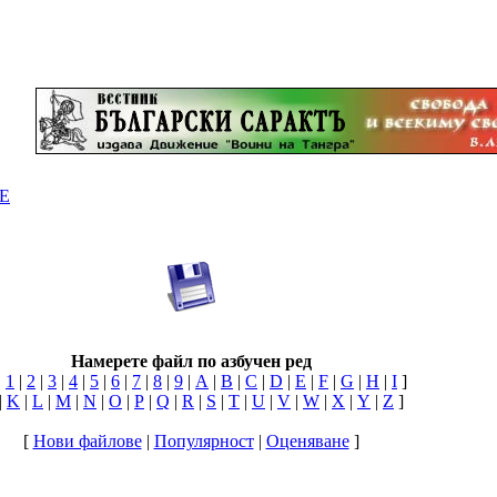
Е
Намерете файл по азбучен ред
|
1
|
2
|
3
|
4
|
5
|
6
|
7
|
8
|
9
|
A
|
B
|
C
|
D
|
E
|
F
|
G
|
H
|
I
]
|
K
|
L
|
M
|
N
|
O
|
P
|
Q
|
R
|
S
|
T
|
U
|
V
|
W
|
X
|
Y
|
Z
]
[
Нови файлове
|
Популярност
|
Оценяване
]