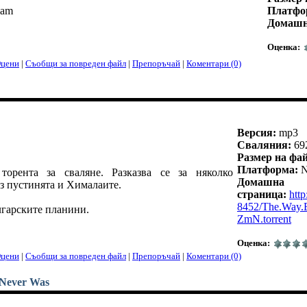
iam
Платфо
Домашн
Оценка:
цени
|
Съобщи за повреден файл
|
Препоръчай
|
Коментари (0)
Версия:
mp3
Сваляния:
69
Размер на фа
Платформа:
N
рента за сваляне. Разказва се за няколко
Домашна
ез пустинята и Хималаите.
страница:
htt
8452/The.Way.
лгарските планини.
ZmN.torrent
Оценка:
цени
|
Съобщи за повреден файл
|
Препоръчай
|
Коментари (0)
t Never Was