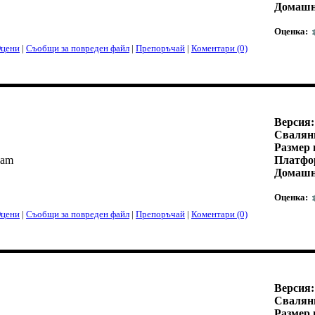
Домашн
Оценка:
цени
|
Съобщи за повреден файл
|
Препоръчай
|
Коментари (0)
Версия:
Свалян
Размер 
iam
Платфо
Домашн
Оценка:
цени
|
Съобщи за повреден файл
|
Препоръчай
|
Коментари (0)
Версия:
Свалян
Размер 