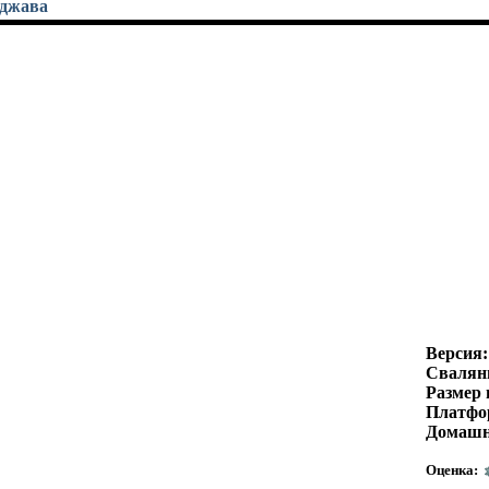
уджава
Версия:
Свалян
Размер 
Платфо
Домашн
Оценка: