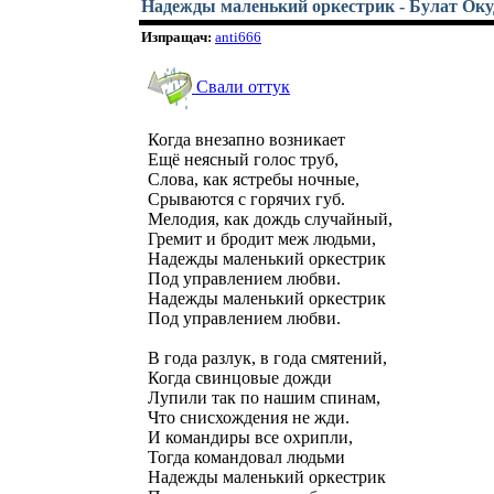
Надежды маленький оркестрик - Булат Ок
Изпращач:
anti666
Свали оттук
Когда внезапно возникает
Ещё неясный голос труб,
Слова, как ястребы ночные,
Срываются с горячих губ.
Мелодия, как дождь случайный,
Гремит и бродит меж людьми,
Надежды маленький оркестрик
Под управлением любви.
Надежды маленький оркестрик
Под управлением любви.
В года разлук, в года смятений,
Когда свинцовые дожди
Лупили так по нашим спинам,
Что снисхождения не жди.
И командиры все охрипли,
Тогда командовал людьми
Надежды маленький оркестрик