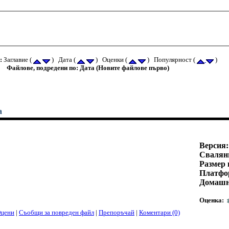
:
Заглавие (
) Дата (
) Оценки (
) Популярност (
)
Файлове, подредени по: Дата (Новите файлове първо)
а
Версия:
Свалян
Размер 
Платфо
Домашн
Оценка:
цени
|
Съобщи за повреден файл
|
Препоръчай
|
Коментари (0)