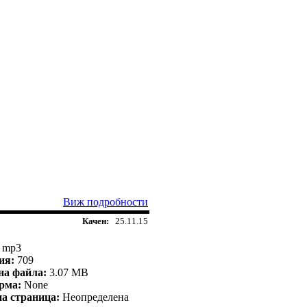
Виж подробности
Качен:
25.11.15
mp3
ия:
709
на файла:
3.07 MB
рма:
None
а страница:
Неопределена