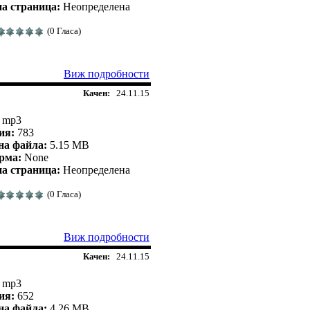
а страница:
Неопределена
(0 Гласа)
Виж подробности
Качен:
24.11.15
mp3
ия:
783
на файла:
5.15 MB
рма:
None
а страница:
Неопределена
(0 Гласа)
Виж подробности
Качен:
24.11.15
mp3
ия:
652
на файла:
4.26 MB