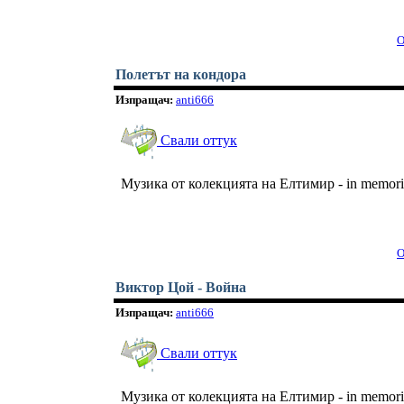
О
Полетът на кондора
Изпращач:
anti666
Свали оттук
Музика от колекцията на Елтимир - in memor
О
Виктор Цой - Война
Изпращач:
anti666
Свали оттук
Музика от колекцията на Елтимир - in memor