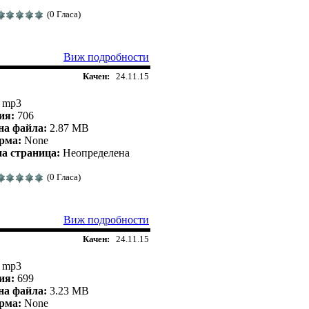
(0 Гласа)
Виж подробности
Качен:
24.11.15
mp3
ия:
706
на файла:
2.87 MB
рма:
None
а страница:
Неопределена
(0 Гласа)
Виж подробности
Качен:
24.11.15
mp3
ия:
699
на файла:
3.23 MB
рма:
None