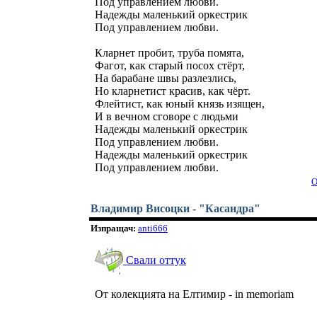
Под управлением любви.
Надежды маленький оркестрик
Под управлением любви.
Кларнет пробит, труба помята,
Фагот, как старый посох стёрт,
На барабане швы разлезлись,
Но кларнетист красив, как чёрт.
Флейтист, как юный князь изящен,
И в вечном сговоре с людьми
Надежды маленький оркестрик
Под управлением любви.
Надежды маленький оркестрик
Под управлением любви.
О
Владимир Висоцки - "Касандра"
Изпращач:
anti666
Свали оттук
От колекцията на Елтимир - in memoriam