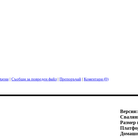
цени
|
Съобщи за повреден файл
|
Препоръчай
|
Коментари (0)
Версия:
Свалян
Размер 
Платфо
Домашн