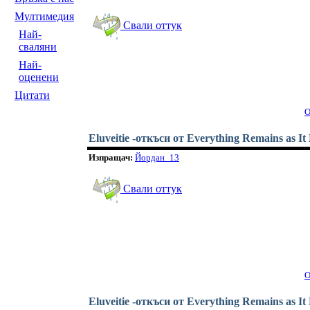
Мултимедия
Свали оттук
Най-
сваляни
Най-
оценени
Цитати
О
Eluveitie -откъси от Everything Remains as I
Изпращач:
Йордан_13
Свали оттук
О
Eluveitie -откъси от Everything Remains as I