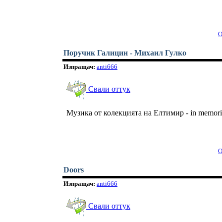
О
Поручик Галицин - Михаил Гулко
Изпращач:
anti666
Свали оттук
Музика от колекцията на Елтимир - in memor
О
Doors
Изпращач:
anti666
Свали оттук