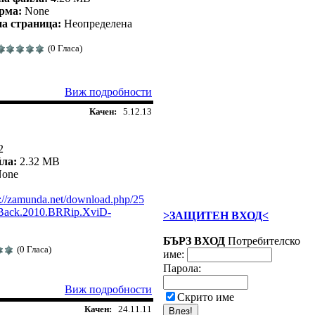
рма:
None
а страница:
Неопределена
(0 Гласа)
Виж подробности
Качен:
5.12.13
2
йла:
2.32 MB
one
p://zamunda.net/download.php/25
Back.2010.BRRip.XviD-
>ЗАЩИТЕН ВХОД<
БЪРЗ ВХОД
Потребителско
(0 Гласа)
име:
Парола:
Виж подробности
Скрито име
Качен:
24.11.11