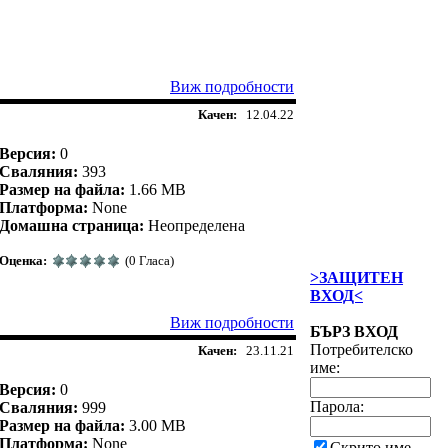
Виж подробности
Качен:
12.04.22
Версия:
0
Сваляния:
393
Размер на файла:
1.66 MB
Платформа:
None
Домашна страница:
Неопределена
Оценка:
(0 Гласа)
>ЗАЩИТЕН
ВХОД<
Виж подробности
БЪРЗ ВХОД
Потребителско
Качен:
23.11.21
име:
Версия:
0
Парола:
Сваляния:
999
Размер на файла:
3.00 MB
Платформа:
None
Скрито име