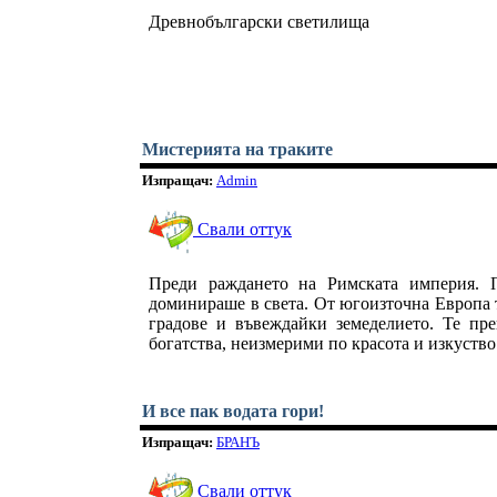
Древнобългарски светилища
Мистерията на траките
Изпращач:
Admin
Свали оттук
Преди раждането на Римската империя. 
доминираше в света. От югоизточна Европа 
градове и въвеждайки земеделието. Те пре
богатства, неизмерими по красота и изкуство
И все пак водата гори!
Изпращач:
БРАНЪ
Свали оттук