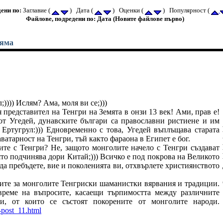
ени по:
Заглавие (
) Дата (
) Оценки (
) Популярност (
Файлове, подредени по: Дата (Новите файлове първо)
ляма
)))) Ислям? Ама, моля ви се;)))
 представител на Тенгри на Земята в онзи 13 век! Ами, прав е!
т Угедей, дунавските българи са православни ристиене и им
 Ертугрул:))) Едновременно с това, Угедей въплъщава старата
ватарност на Тенгри, тъй както фараона в Египет е бог.
ите с Тенгри? Не, защото монголите начело с Тенгри създават
ято подчинява дори Китай;))) Всичко е под покрова на Великото
е да пребъдете, вие и поколенията ви, отхвърлете християнството
ите за монголите Тенгриски шаманистки вярвания и традиции.
време на въпросите, касаещи търпимостта между различните
и, от които се състоят покорените от монголите народи.
-post_11.html