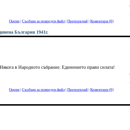
Оцени
|
Съобщи за повреден файл
|
Препоръчай
|
Коментари (0)
динена България 1941г.
 Някога в Народното събрание. Единението прави силата!
Оцени
|
Съобщи за повреден файл
|
Препоръчай
|
Коментари (0)