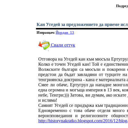
Подред
Кан Угедей за предложението да приеме ис
Изпращач:
Йордан_13
Свали оттук
Отговора на Угедей кан към мюсъла Ертугрул;
Колко е точен Угедей кан! Той е единствения
Волжските българи са мюсъли и покорени о
предстои да бъдат завладяни от турците на
тенгриянска доктрина - кана е материалната а
Смее ли обаче, Ертугрул да нападне монгол
една огромна и могъща империя в 13 век, ко
небе, Тенгри;))) Затова, ви думам, ако искат
и исляма!
Самият Угедей се придържа към традиционн
Едновременно с това обаче отделя много 
вероизповедания и религиозните общност
http://historynakratko.blogspot.com/2016/12/blog