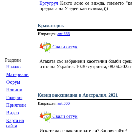
Ертугрул
Както ясно се вижда, племето "к
предлага на Угедей кан исляма;)))
Краматорск
Изпращач:
anti666
Свали оттук
Раздели
Атаката със забранени касетъчни бомби срещ
източна Украйна. 10.30 сутринта, 08.04.2022г
Началo
Материали
Форум
Новини
Ковид ваксинация в Австралия, 2021
Галерия
Изпращач:
anti666
Приятели
Видео
Свали оттук
Карта на
сайта
Искате да се ваксинирате ли? Заповядайте!