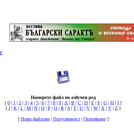
Е
Намерете файл по азбучен ред
[
0
|
1
|
2
|
3
|
4
|
5
|
6
|
7
|
8
|
9
|
A
|
B
|
C
|
D
|
E
|
F
|
G
|
H
|
I
]
[
J
|
K
|
L
|
M
|
N
|
O
|
P
|
Q
|
R
|
S
|
T
|
U
|
V
|
W
|
X
|
Y
|
Z
]
[
Нови файлове
|
Популярност
|
Оценяване
]