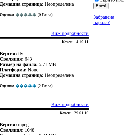
Домашна страница:
Неопределена
Оценка:
(0 Гласа)
Забравена
парола?
Виж подробности
Качен:
4.10.11
Версия:
flv
Сваляния:
643
Размер на файла:
5.71 MB
Платформа:
None
Домашна страница:
Неопределена
Оценка:
(2 Гласа)
Виж подробности
Качен:
29.01.10
Версия:
mpeg
Сваляния:
1048