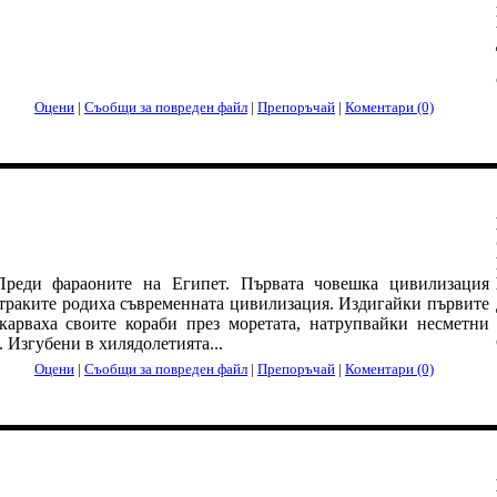
Оцени
|
Съобщи за повреден файл
|
Препоръчай
|
Коментари (0)
Преди фараоните на Египет. Първата човешка цивилизация
траките родиха съвременната цивилизация. Издигайки първите
карваха своите кораби през моретата, натрупвайки несметни
. Изгубени в хилядолетията...
Оцени
|
Съобщи за повреден файл
|
Препоръчай
|
Коментари (0)