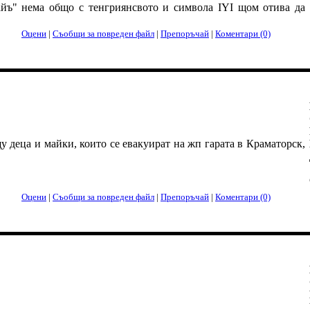
айъ" нема общо с тенгриянсвото и символа IYI щом отива да
Оцени
|
Съобщи за повреден файл
|
Препоръчай
|
Коментари (0)
у деца и майки, които се евакуират на жп гарата в Краматорск,
Оцени
|
Съобщи за повреден файл
|
Препоръчай
|
Коментари (0)