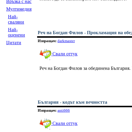
Връзка с нас
Мултимедия
Най-
сваляни
Най-
Реч на Богдан Филов - Прокламация на обе
оценени
Изпращач:
darkmaster
Цитати
Свали оттук
Реч на Богдан Филов за обединена България.
България - кодът към вечността
Изпращач:
anti666
Свали оттук