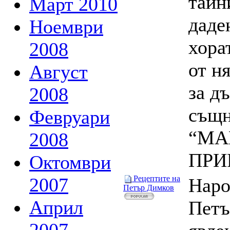
тайн
Март 2010
даде
Ноември
хора
2008
от н
Август
за д
2008
същн
Февруари
“МА
2008
ПРИ
Октомври
2007
Рецептите на
Наро
Петър Димков
Април
Петъ