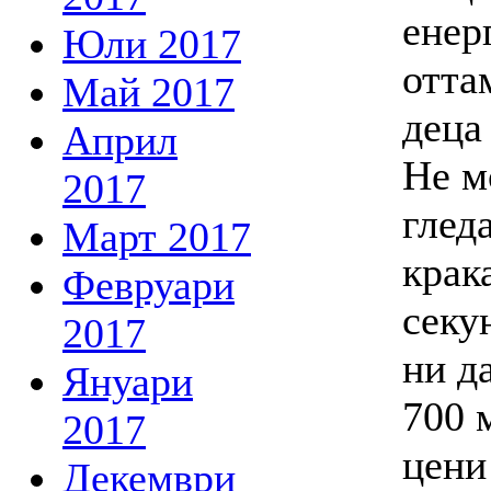
енер
Юли 2017
отта
Май 2017
деца
Април
Не м
2017
глед
Март 2017
крак
Февруари
секу
2017
ни д
Януари
700 
2017
цени
Декември