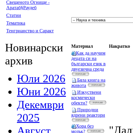
Свещеното Огнище -
Аратаб§Раудеб
Статии
Тематика
Тенгрианство и Саракт
Новинарски
Материал
Накратко
Как да научим
архив
децата си на
български език в
двуезична среда
Юли 2026
Бяла книга на
живота
Юни 2026
Изкуствени
космически
Декември
обекти?
Природни
2025
ядрени реактори
Хора без
"Дал
Август
мозък?