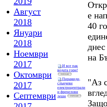
2019
Откр
Август
е на
2018
40 г
Януари
един
2018
днес
Ноември
на Б
2017
И все пак
водата гори!
Октомври
Пирамиди,
"Аз 
2017
слънчеви
електроцентрали
вгле
и френелови
Септември
лещи
Защо
2017