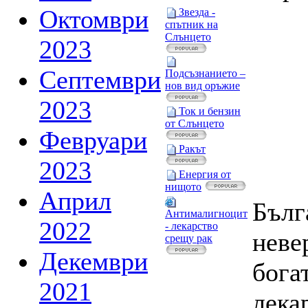
Октомври
Звезда -
спътник на
Слънцето
2023
Септември
Подсъзнанието –
нов вид оръжие
2023
Ток и бензин
от Слънцето
Февруари
Ракът
2023
Енергия от
нищото
Април
Бълг
Антималигноцит
2022
- лекарство
неве
срещу рак
Декември
богат
2021
лека