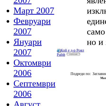
2007
явле
Март 2007
изкл
Февруари
един
2007
само
Януари
но и 
2007
Кой е д-р Роял
Райф
Октомври
2006
Подреди по: Заглавие
Мат
Септември
2006
Август