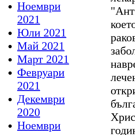
Ноември
"Ант
2021
коет
Юли 2021
рако
Май 2021
забо
Март 2021
навр
Февруари
лече
2021
откр
Декември
бълг
2020
Хрис
Ноември
годи