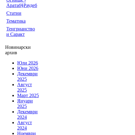
Аратаб§Раудеб
Статии
Тематика
Тенгрианство
и Саракт
Новинарски
архив
Юли 2026
Юни 2026
Декември
2025
Август
2025
Март 2025
Януари
2025
Декември
2024
Август
2024
Ноември