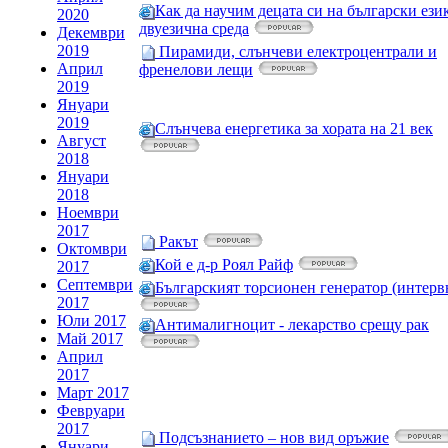
Как да научим децата си на български ези
2020
двуезична среда
Декември
2019
Пирамиди, слънчеви електроцентрали и
Април
френелови лещи
2019
Януари
2019
Слънчева енергетика за хората на 21 век
Август
2018
Януари
2018
Ноември
2017
Ракът
Октомври
Кой е д-р Роял Райф
2017
Септември
Българският торсионен генератор (интерв
2017
Юли 2017
Антималигноцит - лекарство срещу рак
Май 2017
Април
2017
Март 2017
Февруари
2017
Подсъзнанието – нов вид оръжие
Януари