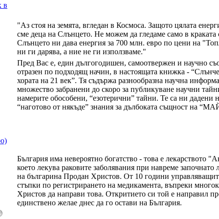
к в
"Аз стоя на земята, вгледан в Космоса. Защото цялата енерг
сме деца на Слънцето. Не можем да гледаме само в краката 
Слънцето ни дава енергия за 700 млн. евро по цени на "То
ни ги дарява, а ние не ги използваме."
Пред Вас е, един дългогодишен, самоотвержен и научно съо
отразен по подходящ начин, в настоящата книжка - “Слънче
хората на 21 век”. Тя съдържа разнообразна научна информ
множество забранени до скоро за публикуване научни тайн
намерите обособени, “езотерични” тайни. Те са ни дадени на
“наготово от някъде” знания за дълбоката същност на 
ю)
България има невероятно богатство - това е лекарството "
което лекува раковите заболявания при навреме започнато 
на българина Продан Христов. От 10 години управляващит
стъпки по регистрирането на медикамента, въпреки многок
Христов да направи това. Откритието си той е направил пр
единствено желае днес да го остави на България.