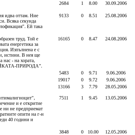
2684
1
8.00
30.09.2006
ия идва оттам. Ние
9133
0
8.51
25.08.2006
си. Всяка секунда
плофикация". Ей така
бразен труд. Той е
16165
0
8.47
24.08.2006
вата енергетика за
ация. Изпълнена е с
и, истини. В нея ще
 нас - на хората,
“МАЙКАТА-ПРИРОДА”.
5483
0
9.71
9.06.2006
19017
0
9.72
9.06.2006
13166
3
7.79
28.05.2006
Антималигноцит",
7511
1
9.45
13.05.2006
лечение и е откритие
е ни не предприемат
ратните опити на г-н
еди 40 години и
3848
0
10.00
12.05.2006