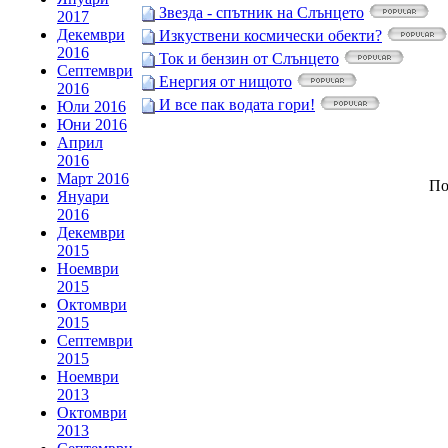
Звезда - спътник на Слънцето
2017
Декември
Изкуствени космически обекти?
2016
Ток и бензин от Слънцето
Септември
Енергия от нищото
2016
И все пак водата гори!
Юли 2016
Юни 2016
Април
2016
Март 2016
По
Януари
2016
Декември
2015
Ноември
2015
Октомври
2015
Септември
2015
Ноември
2013
Октомври
2013