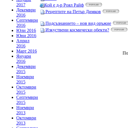
2017
Кой е д-р Роял Райф
Декември
Рецептите на Петър Димков
2016
Септември
Подсъзнанието – нов вид оръжие
2016
Изкуствени космически обекти?
Юли 2016
Юни 2016
Април
2016
Март 2016
По
Януари
2016
Декември
2015
Ноември
2015
Октомври
2015
Септември
2015
Ноември
2013
Октомври
2013