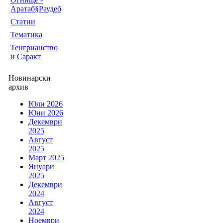
Аратаб§Раудеб
Статии
Тематика
Тенгрианство
и Саракт
Новинарски
архив
Юли 2026
Юни 2026
Декември
2025
Август
2025
Март 2025
Януари
2025
Декември
2024
Август
2024
Ноември