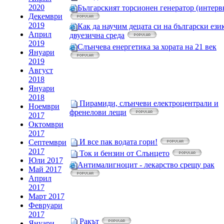
2020
Българският торсионен генератор (интерв
Декември
2019
Как да научим децата си на български ези
Април
двуезична среда
2019
Слънчева енергетика за хората на 21 век
Януари
2019
Август
2018
Януари
2018
Пирамиди, слънчеви електроцентрали и
Ноември
френелови лещи
2017
Октомври
2017
И все пак водата гори!
Септември
2017
Ток и бензин от Слънцето
Юли 2017
Антималигноцит - лекарство срещу рак
Май 2017
Април
2017
Март 2017
Февруари
2017
Ракът
Януари