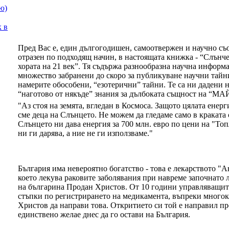
ю)
к в
Пред Вас е, един дългогодишен, самоотвержен и научно съо
отразен по подходящ начин, в настоящата книжка - “Слънче
хората на 21 век”. Тя съдържа разнообразна научна информ
множество забранени до скоро за публикуване научни тайн
намерите обособени, “езотерични” тайни. Те са ни дадени на
“наготово от някъде” знания за дълбоката същност на 
"Аз стоя на земята, вгледан в Космоса. Защото цялата енерг
сме деца на Слънцето. Не можем да гледаме само в краката 
Слънцето ни дава енергия за 700 млн. евро по цени на "То
ни ги дарява, а ние не ги използваме."
България има невероятно богатство - това е лекарството "
което лекува раковите заболявания при навреме започнато 
на българина Продан Христов. От 10 години управляващит
стъпки по регистрирането на медикамента, въпреки многок
Христов да направи това. Откритието си той е направил пр
единствено желае днес да го остави на България.