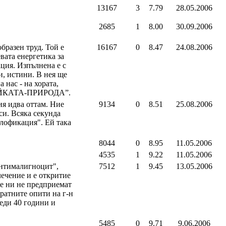
13167
3
7.79
28.05.2006
2685
1
8.00
30.09.2006
бразен труд. Той е
16167
0
8.47
24.08.2006
вата енергетика за
ация. Изпълнена е с
и, истини. В нея ще
 нас - на хората,
“МАЙКАТА-ПРИРОДА”.
ия идва оттам. Ние
9134
0
8.51
25.08.2006
си. Всяка секунда
плофикация". Ей така
8044
0
8.95
11.05.2006
4535
1
9.22
11.05.2006
Антималигноцит",
7512
1
9.45
13.05.2006
лечение и е откритие
е ни не предприемат
ратните опити на г-н
еди 40 години и
5485
0
9.71
9.06.2006