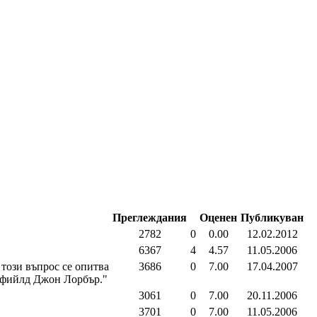
Преглеждания
Оценен
Публикуван
2782
0
0.00
12.02.2012
6367
4
4.57
11.05.2006
този въпрос се опитва
3686
0
7.00
17.04.2007
ефийлд Джон Лорбър."
3061
0
7.00
20.11.2006
3701
0
7.00
11.05.2006