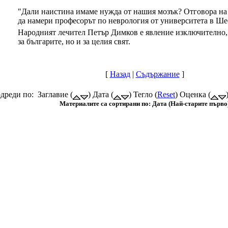
"Дали наистина имаме нужда от нашия мозък? Отговора на 
да намери професорът по неврология от университета в Ш
Народният лечител Петър Димков е явление изключително, 
за българите, но и за целия свят.
[
Назад
|
Съдържание
]
дреди по: Заглавие (
) Дата (
) Тегло (
Reset
) Оценка (
Материалите са сортирани по: Дата (Най-старите първо