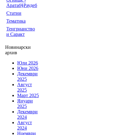
Аратаб§Раудеб
Статии
Тематика
Тенгрианство
и Саракт
Новинарски
архив
Юли 2026
Юни 2026
Декември
2025
Август
2025
Март 2025
Януари
2025
Декември
2024
Август
2024
Ноември