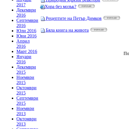
2017
Хора без мозък?
Декември
2016
Рецептите на Петър Димков
Септември
2016
Бяла книга на живота
Юли 2016
Юни 2016
Април
2016
Март 2016
По
Януари
2016
Декември
2015
Ноември
2015
Октомври
2015
Септември
2015
Ноември
2013
Октомври
2013