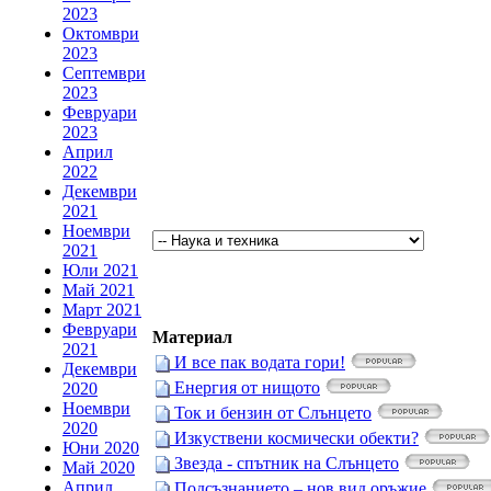
2023
Октомври
2023
Септември
2023
Февруари
2023
Април
2022
Декември
2021
Ноември
2021
Юли 2021
Май 2021
Март 2021
Февруари
Материал
2021
И все пак водата гори!
Декември
Енергия от нищото
2020
Ноември
Ток и бензин от Слънцето
2020
Изкуствени космически обекти?
Юни 2020
Звезда - спътник на Слънцето
Май 2020
Април
Подсъзнанието – нов вид оръжие