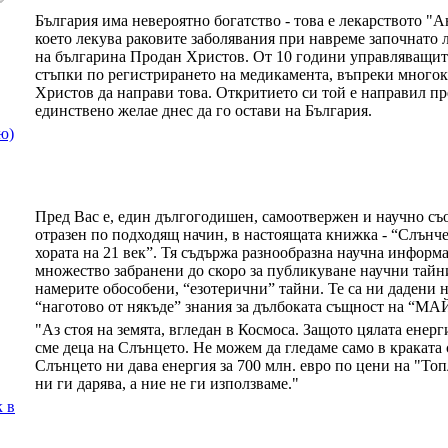
България има невероятно богатство - това е лекарството "
което лекува раковите заболявания при навреме започнато 
на българина Продан Христов. От 10 години управляващит
стъпки по регистрирането на медикамента, въпреки многок
Христов да направи това. Откритието си той е направил пр
единствено желае днес да го остави на България.
ю)
Пред Вас е, един дългогодишен, самоотвержен и научно съо
отразен по подходящ начин, в настоящата книжка - “Слънче
хората на 21 век”. Тя съдържа разнообразна научна информ
множество забранени до скоро за публикуване научни тайн
намерите обособени, “езотерични” тайни. Те са ни дадени на
“наготово от някъде” знания за дълбоката същност на 
"Аз стоя на земята, вгледан в Космоса. Защото цялата енерг
сме деца на Слънцето. Не можем да гледаме само в краката 
Слънцето ни дава енергия за 700 млн. евро по цени на "То
ни ги дарява, а ние не ги използваме."
к в