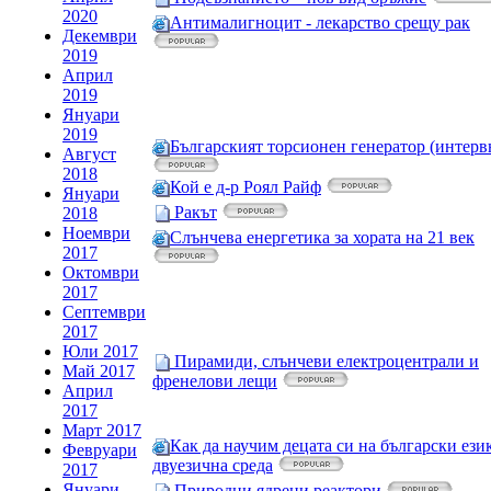
2020
Антималигноцит - лекарство срещу рак
Декември
2019
Април
2019
Януари
2019
Българският торсионен генератор (интерв
Август
2018
Кой е д-р Роял Райф
Януари
Ракът
2018
Ноември
Слънчева енергетика за хората на 21 век
2017
Октомври
2017
Септември
2017
Юли 2017
Пирамиди, слънчеви електроцентрали и
Май 2017
френелови лещи
Април
2017
Март 2017
Как да научим децата си на български ези
Февруари
двуезична среда
2017
Януари
Природни ядрени реактори