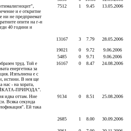
Антималигноцит",
7512
1
9.45
13.05.2006
лечение и е откритие
е ни не предприемат
ратните опити на г-н
еди 40 години и
13167
3
7.79
28.05.2006
19021
0
9.72
9.06.2006
5485
0
9.71
9.06.2006
бразен труд. Той е
16167
0
8.47
24.08.2006
вата енергетика за
ация. Изпълнена е с
и, истини. В нея ще
 нас - на хората,
“МАЙКАТА-ПРИРОДА”.
ия идва оттам. Ние
9134
0
8.51
25.08.2006
си. Всяка секунда
плофикация". Ей така
2685
1
8.00
30.09.2006
3061
0
7.00
20.11.2006