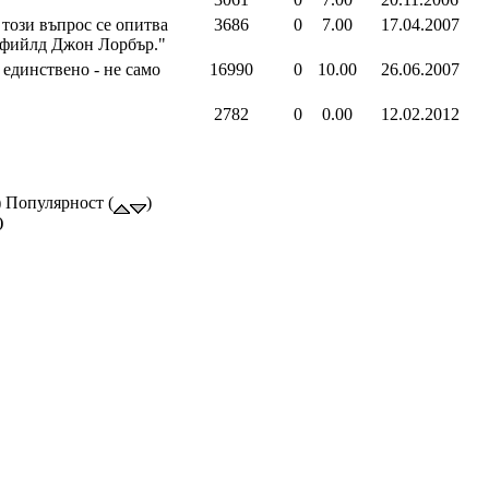
този въпрос се опитва
3686
0
7.00
17.04.2007
ефийлд Джон Лорбър."
единствено - не само
16990
0
10.00
26.06.2007
2782
0
0.00
12.02.2012
) Популярност (
)
)